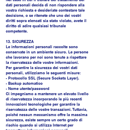
dati personali decida di non rispondere alla
vostra richiesta e desideriate contestare tale
decisione, o se ritenete che uno dei vostri
diritti sopra elencati sia stato violato, avete il
diritto di adire qualsiasi tribunale
competente.
13. SICUREZZA
Le informazioni personali raccolte sono
conservate in un ambiente sicuro. Le persone
che lavorano per noi sono tenute a rispettare
la riservatezza delle vostre informazioni.
Per garantire la sicurezza dei vostri dati
personali, utilizziamo le seguenti misure:
- Protocollo SSL (Secure Sockets Layer).
- Backup automatico
- Nome utente/password
Ci impegniamo a mantenere un elevato livello
di riservatezza incorporando le più recenti
innovazioni tecnologiche per garantire la
riservatezza delle vostre transazioni. Tuttavia,
poiché nessun meccanismo offre la massima
sicurezza, esiste sempre un certo grado di
rischio quando si utilizza Internet per