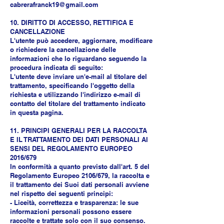
cabrerafranck19@gmail.com
10. DIRITTO DI ACCESSO, RETTIFICA E
CANCELLAZIONE
L'utente può accedere, aggiornare, modificare
o richiedere la cancellazione delle
informazioni che lo riguardano seguendo la
procedura indicata di seguito:
L'utente deve inviare un'e-mail al titolare del
trattamento, specificando l'oggetto della
richiesta e utilizzando l'indirizzo e-mail di
contatto del titolare del trattamento indicato
in questa pagina.
11. PRINCIPI GENERALI PER LA RACCOLTA
E IL TRATTAMENTO DEI DATI PERSONALI AI
SENSI DEL REGOLAMENTO EUROPEO
2016/679
In conformità a quanto previsto dall'art. 5 del
Regolamento Europeo 2106/679, la raccolta e
il trattamento dei Suoi dati personali avviene
nel rispetto dei seguenti principi:
- Liceità, correttezza e trasparenza: le sue
informazioni personali possono essere
raccolte e trattate solo con il suo consenso.