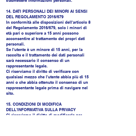
trasmettere informazioni personali.
14. DATI PERSONALI DEI MINORI AI SENSI
DEL REGOLAMENTO 2016/679
In conformità alle disposizioni dell'articolo 8
del Regolamento 2016/679, solo i minori di
età pari o superiore a 15 anni possono
acconsentire al trattamento dei propri dati
personali.
Se l'utente è un minore di 15 anni, per la
raccolta e il trattamento dei dati personali
sarà necessario il consenso di un
rappresentante legale.
Ci riserviamo il diritto di verificare con
qualsiasi mezzo che l'utente abbia più di 15
anni o che abbia ottenuto il consenso di un
rappresentante legale prima di navigare nel
sito.
15. CONDIZIONI DI MODIFICA
DELL'INFORMATIVA SULLA PRIVACY
Ci riserviamo il diritto di modificarla per
garantirne la conformità alla normativa
vigente.
L'utente è pertanto invitato a consultare