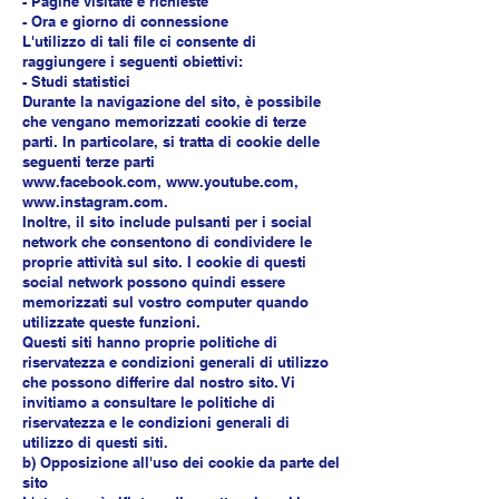
- Pagine visitate e richieste
- Ora e giorno di connessione
L'utilizzo di tali file ci consente di
raggiungere i seguenti obiettivi:
- Studi statistici
Durante la navigazione del sito, è possibile
che vengano memorizzati cookie di terze
parti. In particolare, si tratta di cookie delle
seguenti terze parti
www.facebook.com, www.youtube.com,
www.instagram.com.
Inoltre, il sito include pulsanti per i social
network che consentono di condividere le
proprie attività sul sito. I cookie di questi
social network possono quindi essere
memorizzati sul vostro computer quando
utilizzate queste funzioni.
Questi siti hanno proprie politiche di
riservatezza e condizioni generali di utilizzo
che possono differire dal nostro sito. Vi
invitiamo a consultare le politiche di
riservatezza e le condizioni generali di
utilizzo di questi siti.
b) Opposizione all'uso dei cookie da parte del
sito