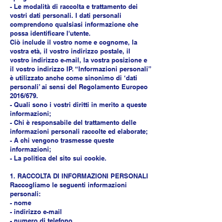
- Le modalità di raccolta e trattamento dei
vostri dati personali. I dati personali
comprendono qualsiasi informazione che
possa identificare l'utente.
Ciò include il vostro nome e cognome, la
vostra età, il vostro indirizzo postale, il
vostro indirizzo e-mail, la vostra posizione e
il vostro indirizzo IP. “Informazioni personali”
è utilizzato anche come sinonimo di ‘dati
personali’ ai sensi del Regolamento Europeo
2016/679.
- Quali sono i vostri diritti in merito a queste
informazioni;
- Chi è responsabile del trattamento delle
informazioni personali raccolte ed elaborate;
- A chi vengono trasmesse queste
informazioni;
- La politica del sito sui cookie.
1. RACCOLTA DI INFORMAZIONI PERSONALI
Raccogliamo le seguenti informazioni
personali:
- nome
- indirizzo e-mail
- numero di telefono