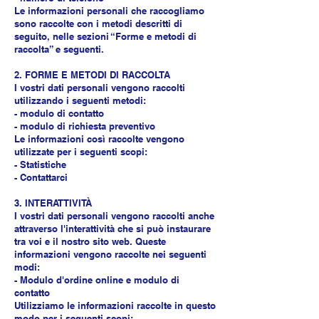
Le informazioni personali che raccogliamo
sono raccolte con i metodi descritti di
seguito, nelle sezioni “Forme e metodi di
raccolta” e seguenti.
2. FORME E METODI DI RACCOLTA
I vostri dati personali vengono raccolti
utilizzando i seguenti metodi:
- modulo di contatto
- modulo di richiesta preventivo
Le informazioni così raccolte vengono
utilizzate per i seguenti scopi:
- Statistiche
- Contattarci
3. INTERATTIVITÀ
I vostri dati personali vengono raccolti anche
attraverso l'interattività che si può instaurare
tra voi e il nostro sito web. Queste
informazioni vengono raccolte nei seguenti
modi:
- Modulo d'ordine online e modulo di
contatto
Utilizziamo le informazioni raccolte in questo
modo per i seguenti scopi: