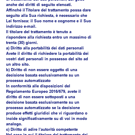
anche dei diritti di seguito elencati.
Affinché il Titolare del trattamento possa dare
seguito alla Sua richiesta, è necessario che
Lei fornisca: il Suo nome e cognome e il Suo
indirizzo e-mail.
Il titolare del trattamento è tenuto a
rispondere alla richiesta entro un massimo di
trenta (30) giorni.
a) Diritto alla portabilità dei dati personali
Avete il diritto di richiedere la portabilità dei
vostri dati personali in possesso del sito ad
un altro sito.
b) Diritto di non essere oggetto di una
decisione basata esclusivamente su un
processo automatizzato
In conformità alle disposizioni del
Regolamento Europeo 2016/679, avete il
diritto di non essere sottoposti a una
decisione basata esclusivamente su un
processo automatizzato se la decisione
produce effetti giuridici che vi riguardano o
incide significativamente su di voi in modo
analogo.
c) Diritto di adire l'autorità competente
Nel caso in cui il titolare del trattamento dei